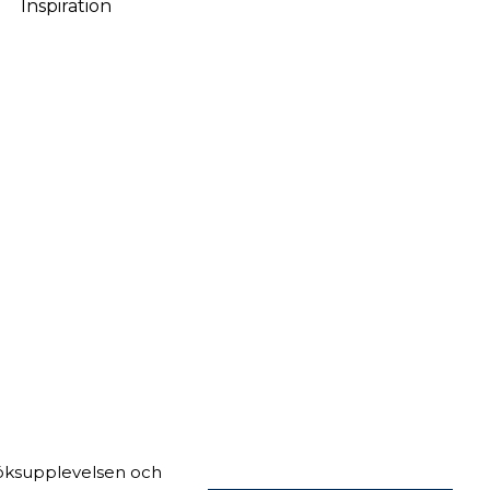
Inspiration
Danska
söksupplevelsen och