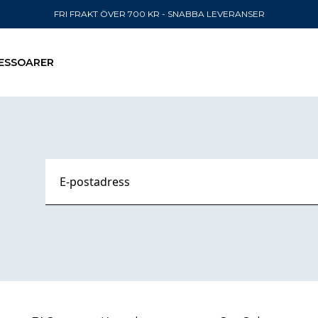
FRI FRAKT ÖVER 700 KR - SNABBA LEVERANSER
ESSOARER
SKICKA TILL
United State