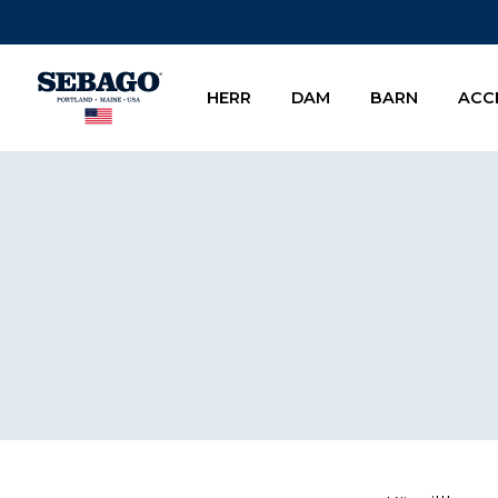
Company Inc
HERR
DAM
BARN
ACC
Footer