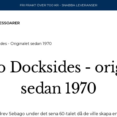
FRI FRAKT ÖVER 700 KR - SNABBA LEVERANSER
ESSOARER
des - Originalet sedan 1970
SKICKA TILL
 Docksides - ori
United State
sedan 1970
drev Sebago under det sena 60-talet då de ville skapa e