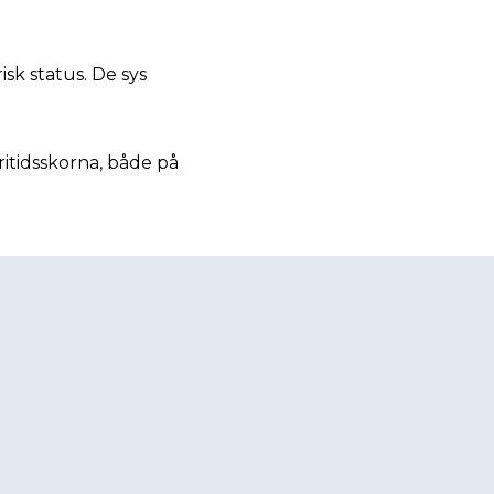
Danska
isk status. De sys
ritidsskorna, både på