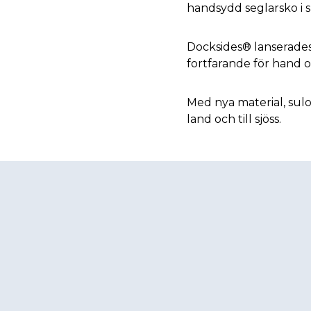
handsydd seglarsko i s
Docksides® lanserades 1
fortfarande för hand o
Med nya material, sulo
land och till sjöss.
Footer