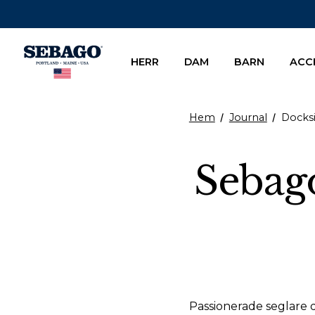
Company Inc
HERR
DAM
BARN
ACC
Hem
Journal
Docksi
Sebago
Passionerade seglare 