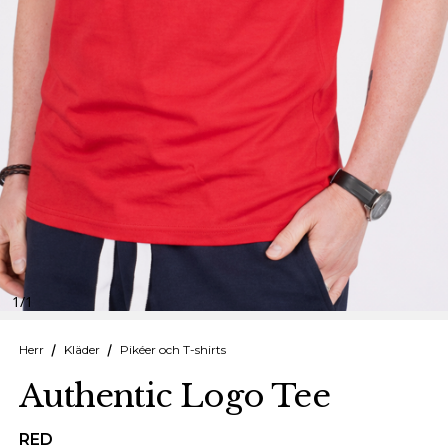
Finska
Danska
1
/
1
Herr
Kläder
Pikéer och T-shirts
Authentic Logo Tee
RED