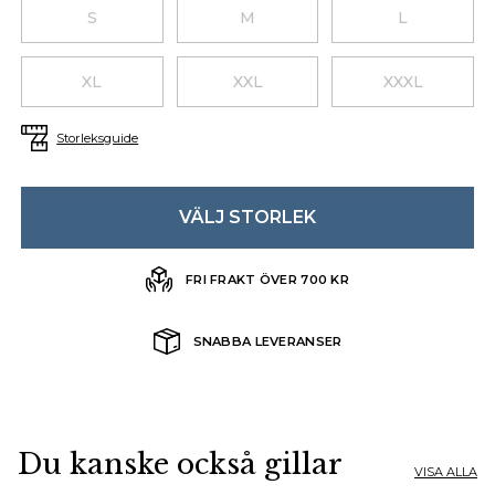
Choose a size
S
M
L
XL
XXL
XXXL
Storleksguide
VÄLJ STORLEK
FRI FRAKT ÖVER 700 KR
SNABBA LEVERANSER
Du kanske också gillar
VISA ALLA