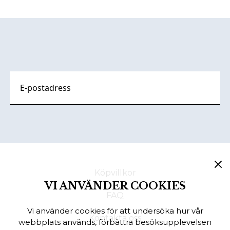
Footer
Köpvillkor
VI ANVÄNDER COOKIES
FAQ
Vi använder cookies för att undersöka hur vår
Kontakta oss
webbplats används, förbättra besöksupplevelsen