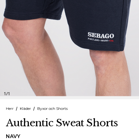
Finska
Danska
1
/
1
Herr
Kläder
Byxor och Shorts
Authentic Sweat Shorts
NAVY