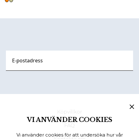
Footer
Köpvillkor
VI ANVÄNDER COOKIES
FAQ
Vi använder cookies för att undersöka hur vår