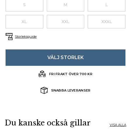
Choose a size
S
M
L
XL
XXL
XXXL
Storleksguide
VÄLJ STORLEK
FRI FRAKT ÖVER 700 KR
SNABBA LEVERANSER
Du kanske också gillar
VISA ALLA