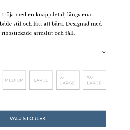
Danska
d tröja med en knappdetalj längs ena
både stil och lätt att bära. Designad med
 ribbstickade ärmslut och fåll.
X-
XX-
MEDIUM
LARGE
LARGE
LARGE
VÄLJ STORLEK