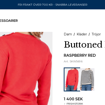
FRI FRAKT ÖVER 700 KR - SNABBA LEVERANSER
ESSOARER
Dam
Kläder
Tröjor
Buttoned 
SKICKA TILL
RASPBERRY RED
Art.
SKW5696
United State
1 400 SEK
PRISHISTORIK