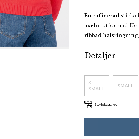
En raffinerad sticka
axeln, utformad för 
ribbad halsringning,
Additional details
Detaljer
Choose a size
X-
SMALL
SMALL
Storleksguide