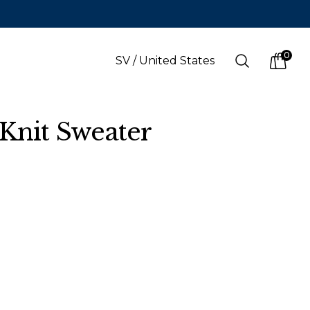
0
Search
SV
/
United States
items i
Knit Sweater
SPRÅK
s
(
SEK
)
Svenska
Svenska
Engelska
Finska