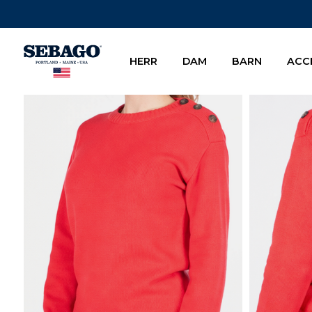
Company Inc
HERR
DAM
BARN
ACC