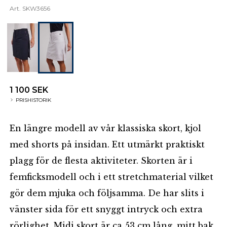
Art.
SKW3656
1 100 SEK
PRISHISTORIK
En längre modell av vår klassiska skort, kjol
med shorts på insidan. Ett utmärkt praktiskt
plagg för de flesta aktiviteter. Skorten är i
femficksmodell och i ett stretchmaterial vilket
gör dem mjuka och följsamma. De har slits i
vänster sida för ett snyggt intryck och extra
rörlighet. Midi skort är ca 53 cm lång, mitt bak