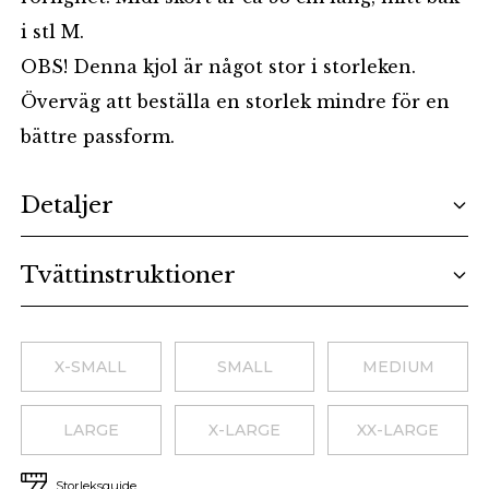
i stl M.
OBS! Denna kjol är något stor i storleken.
Överväg att beställa en storlek mindre för en
bättre passform.
Additional details
Detaljer
Tvättinstruktioner
Choose a size
X-SMALL
SMALL
MEDIUM
LARGE
X-LARGE
XX-LARGE
Storleksguide