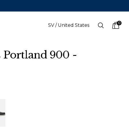
0
Search
SV
/
United States
items i
 Portland 900 -
SPRÅK
s
(
SEK
)
Svenska
Svenska
Engelska
Finska