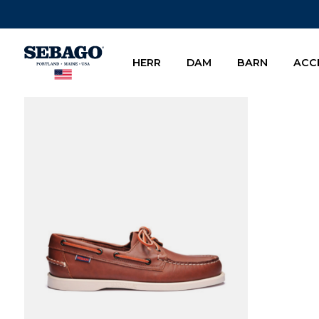
Company Inc
HERR
DAM
BARN
ACC