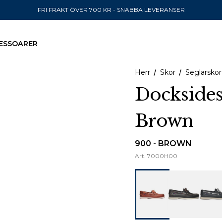
FRI FRAKT ÖVER 700 KR - SNABBA LEVERANSER
ESSOARER
Herr
Skor
Seglarskor
Docksides
Brown
SKICKA TILL
United State
900 - BROWN
Art.
7000H00