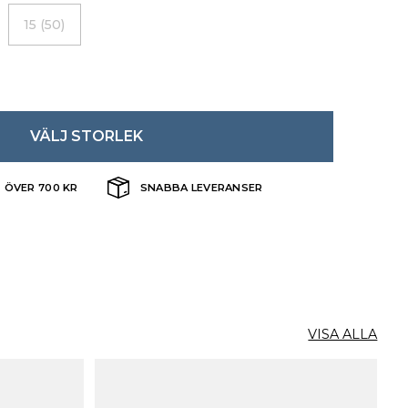
15 (50)
VÄLJ STORLEK
T ÖVER 700 KR
SNABBA LEVERANSER
VISA ALLA