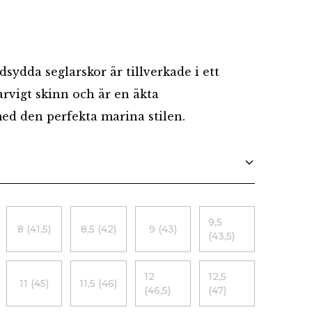
Danska
dsydda seglarskor är tillverkade i ett
arvigt skinn och är en äkta
d den perfekta marina stilen.
9,5
8 (41,5)
8,5 (42)
9 (43)
(43,5)
12
12,5
11 (45)
11,5 (46)
(46,5)
(47)