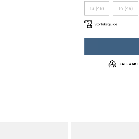
13 (48)
14 (49)
Storleksguide
FRI FRAK