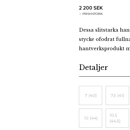
2 200 SEK
PRISHISTORIK
Dessa slitstarka han
stycke ofodrat fulln
hantverksprodukt me
Additional details
Detaljer
Choose a size
7 (40)
7,5 (41)
10,5
10 (44)
(44,5)