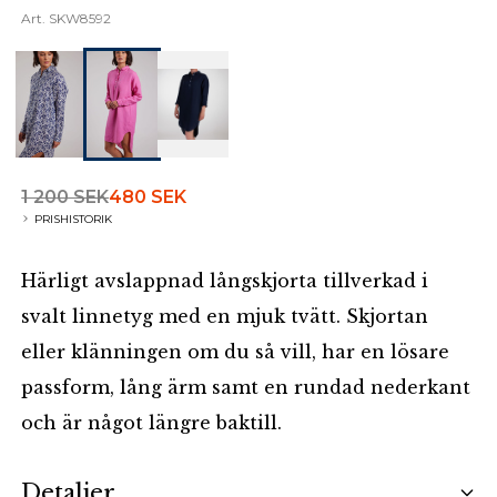
Art.
SKW8592
1 200 SEK
480 SEK
PRISHISTORIK
Härligt avslappnad långskjorta tillverkad i
svalt linnetyg med en mjuk tvätt. Skjortan
eller klänningen om du så vill, har en lösare
passform, lång ärm samt en rundad nederkant
och är något längre baktill.
Additional details
Detaljer