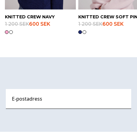
KNITTED CREW NAVY
KNITTED CREW SOFT PI
1 200 SEK
600 SEK
1 200 SEK
600 SEK
Footer