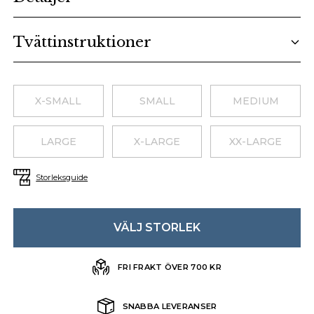
Tvättinstruktioner
Choose a size
X-SMALL
SMALL
MEDIUM
LARGE
X-LARGE
XX-LARGE
Storleksguide
VÄLJ STORLEK
FRI FRAKT ÖVER 700 KR
SNABBA LEVERANSER