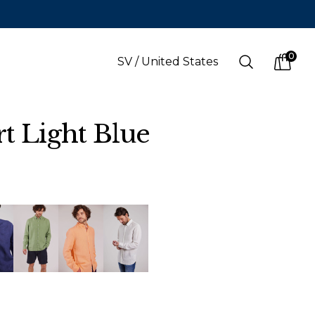
0
Search
SV
/
United States
items i
rt Light Blue
SPRÅK
s
(
SEK
)
Svenska
Svenska
Engelska
Finska