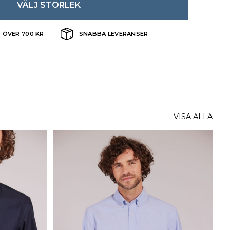
VÄLJ STORLEK
T ÖVER 700 KR
SNABBA LEVERANSER
VISA ALLA