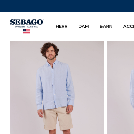
Company Inc
HERR
DAM
BARN
ACC