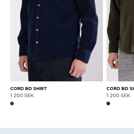
CORD BD SHIRT
CORD BD S
1 200 SEK
1 200 SEK
Footer