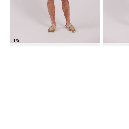
1
/
5