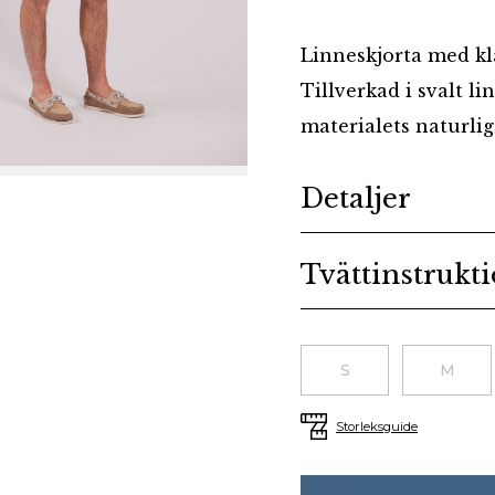
Linneskjorta med kl
Tillverkad i svalt l
materialets naturlig
Additional details
Detaljer
Tvättinstrukt
Choose a size
S
M
Storleksguide