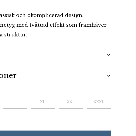
Danska
assisk och okomplicerad design.
innetyg med tvättad effekt som framhäver
a struktur.
ioner
L
XL
XXL
XXXL