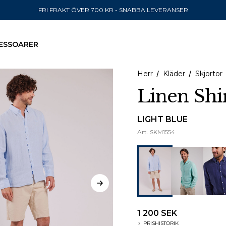
FRI FRAKT ÖVER 700 KR - SNABBA LEVERANSER
ESSOARER
Herr
Kläder
Skjortor
Linen Shi
SKICKA TILL
LIGHT BLUE
Art.
SKM1554
United State
1 200 SEK
PRISHISTORIK