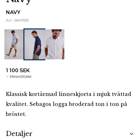
NAVY
Art.
SKM1555
1 100 SEK
PRISHISTORIK
Klassisk kortärmad linneskjorta i mjuk tvättad
kvalitet. Sebagos logga broderad ton i ton på
bröstet.
Additional details
Detaljer