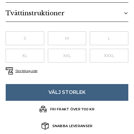
Tvättinstruktioner
Choose a size
S
M
L
XL
XXL
XXXL
Storleksguide
VÄLJ STORLEK
FRI FRAKT ÖVER 700 KR
SNABBA LEVERANSER