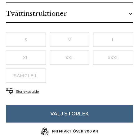
Tvättinstruktioner
Choose a size
S
M
L
XL
XXL
XXXL
SAMPLE L
Storleksguide
VÄLJ STORLEK
FRI FRAKT ÖVER 700 KR