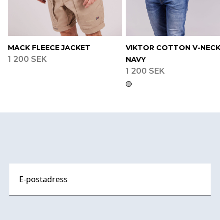
MACK FLEECE JACKET
VIKTOR COTTON V-NEC
1 200 SEK
NAVY
1 200 SEK
Footer