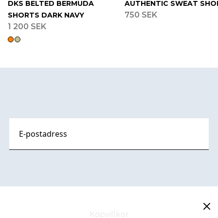
DKS BELTED BERMUDA
AUTHENTIC SWEAT SHO
750 SEK
SHORTS DARK NAVY
1 200 SEK
Footer
Köpvillkor