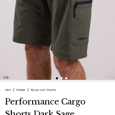
Finska
Danska
1
/
3
Herr
Kläder
Byxor och Shorts
Performance Cargo
Shorts Dark Sage