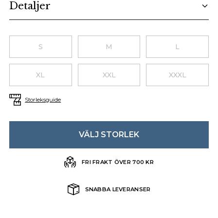
Detaljer
Choose a size
S
M
L
XL
XXL
XXXL
Storleksguide
VÄLJ STORLEK
FRI FRAKT ÖVER 700 KR
SNABBA LEVERANSER