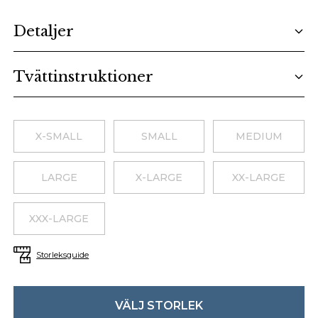
Additional details
Detaljer
Tvättinstruktioner
Choose a size
X-SMALL
SMALL
MEDIUM
LARGE
X-LARGE
XX-LARGE
XXX-LARGE
Storleksguide
VÄLJ STORLEK