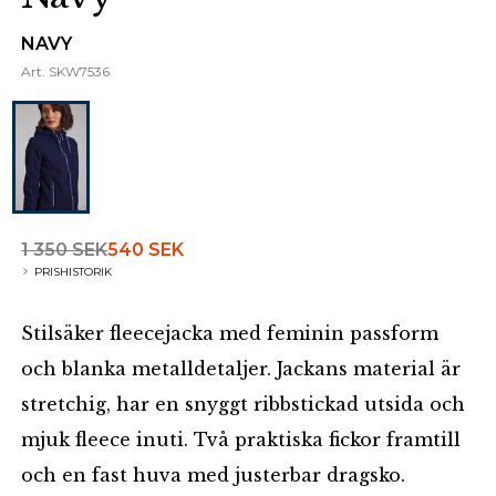
NAVY
Art.
SKW7536
1 350 SEK
540 SEK
PRISHISTORIK
Stilsäker fleecejacka med feminin passform
och blanka metalldetaljer. Jackans material är
stretchig, har en snyggt ribbstickad utsida och
mjuk fleece inuti. Två praktiska fickor framtill
och en fast huva med justerbar dragsko.