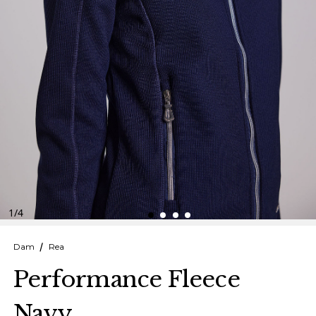
Finska
Danska
1
/
4
Dam
Rea
Performance Fleece
Navy