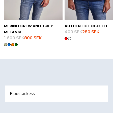
MERINO CREW KNIT GREY
AUTHENTIC LOGO TEE
400 SEK
280 SEK
MELANGE
1 600 SEK
800 SEK
Footer