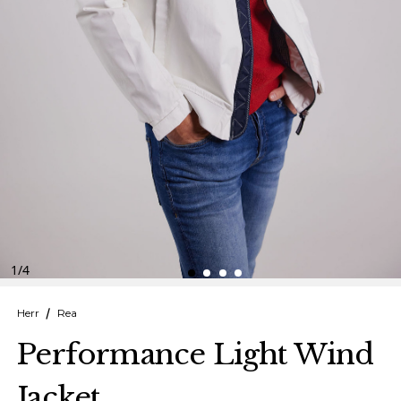
Finska
Danska
1
/
4
Herr
Rea
Performance Light Wind
Jacket