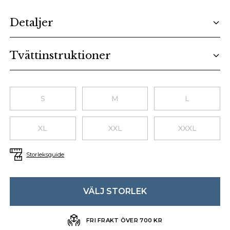
Additional details
Detaljer
Tvättinstruktioner
Choose a size
S
M
L
XL
XXL
XXXL
Storleksguide
VÄLJ STORLEK
FRI FRAKT ÖVER 700 KR