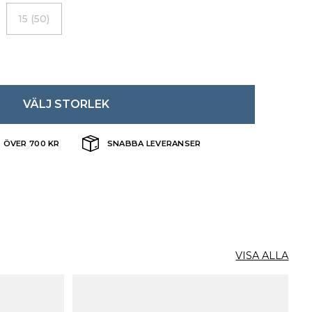
15 (50)
VÄLJ STORLEK
T ÖVER 700 KR
SNABBA LEVERANSER
VISA ALLA