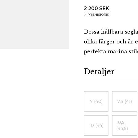
2 200 SEK
PRISHISTORIK
Dessa hållbara segla
olika färger och är
perfekta marina stil
Additional details
Detaljer
Choose a size
7 (40)
7,5 (41)
10,5
10 (44)
(44,5)