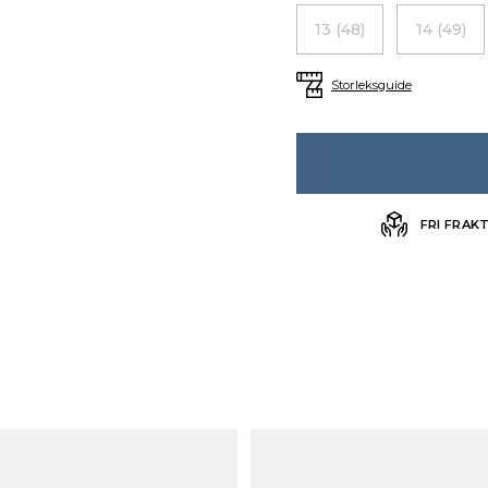
13 (48)
14 (49)
Storleksguide
FRI FRAK