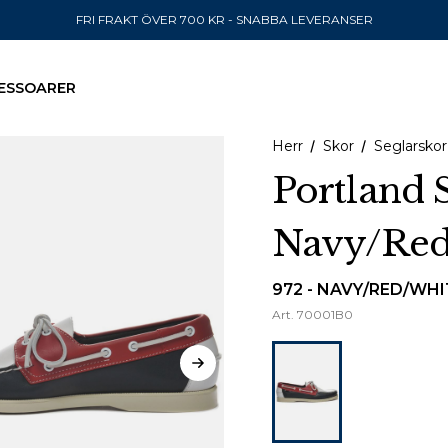
FRI FRAKT ÖVER 700 KR - SNABBA LEVERANSER
ESSOARER
Herr
Skor
Seglarskor
Portland 
Navy/Red
SKICKA TILL
United State
972 - NAVY/RED/WHI
Art.
70001B0