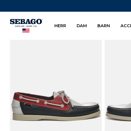
Company Inc
HERR
DAM
BARN
ACC