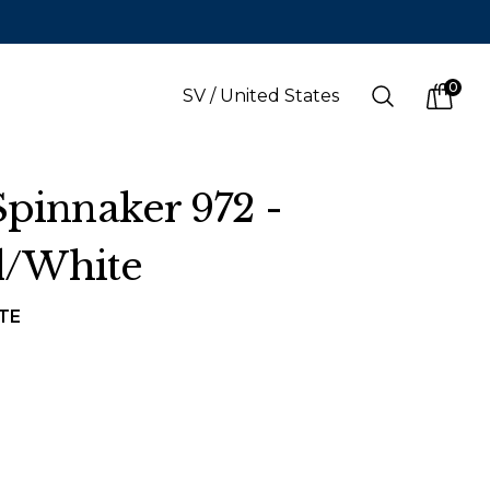
0
Search
SV
/
United States
items i
Spinnaker 972 -
/White
SPRÅK
s
(
SEK
)
Svenska
TE
Svenska
Engelska
Finska