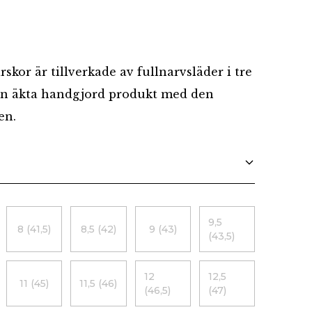
Danska
rskor är tillverkade av fullnarvsläder i tre
 en äkta handgjord produkt med den
en.
9,5
8 (41,5)
8,5 (42)
9 (43)
(43,5)
12
12,5
11 (45)
11,5 (46)
(46,5)
(47)