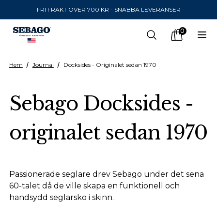
FRI FRAKT ÖVER 700 KR - SNABBA LEVERANSER
Company Inc
0
Search
Op
items in car
Hem
Journal
Docksides - Originalet sedan 1970
SKICKA TILL
Sebago Docksides -
United States
(
SEK
)
originalet sedan 1970
SPRÅK
Svenska
Svenska
Passionerade seglare drev Sebago under det sena
60-talet då de ville skapa en funktionell och
handsydd seglarsko i skinn.
Engelska