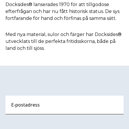
Finska
Docksides® lanserades 1970 för att tillgodose
efterfrågan och har nu fått historisk status. De sys
fortfarande för hand och förfinas på samma sätt.
Danska
Med nya material, sulor och färger har Docksides®
utvecklats till de perfekta fritidsskorna, både på
land och till sjöss.
Footer