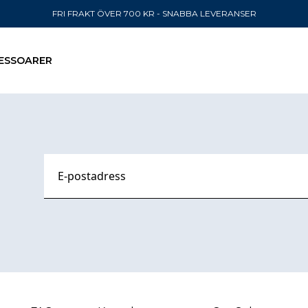
FRI FRAKT ÖVER 700 KR - SNABBA LEVERANSER
ESSOARER
SKICKA TILL
United State