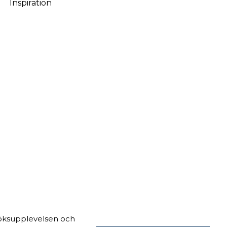
Inspiration
Danska
söksupplevelsen och