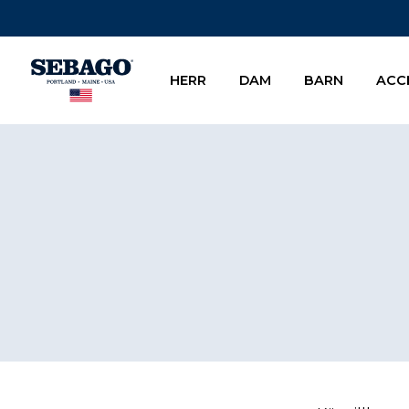
Company Inc
HERR
DAM
BARN
ACC
Footer