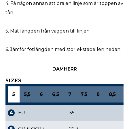
4. Få någon annan att dra en linje som är toppen av
tån
5. Mät längden från väggen till linjen
6. Jämför fotlängden med storlekstabellen nedan.
DAM
HERR
SIZES
5
5,5
6
6,5
7
7,5
8
8,5
9
A
EU
35
B
CM (FOOT)
22,3