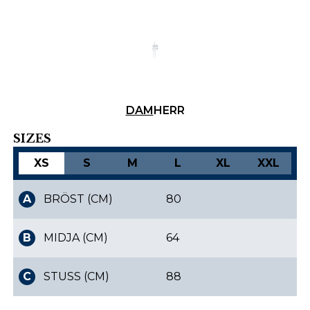
Finska
Danska
DAM
HERR
SIZES
XS
S
M
L
XL
XXL
A
BRÖST (CM)
80
B
MIDJA (CM)
64
C
STUSS (CM)
88