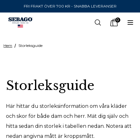
FRI FRAKT ÖVER 700 KR - SNABBA LEVERANSER
Company Inc
0
Search
Op
items in car
Hem
Storleksguide
SKICKA TILL
United States
(
SEK
)
Storleksguide
SPRÅK
Svenska
Här hittar du storleksinformation om våra kläder
Svenska
och skor för både dam och herr. Mät dig själv och
hitta sedan din storlek i tabellen nedan. Notera att
Engelska
nedan angivna mått är kroppsmått.