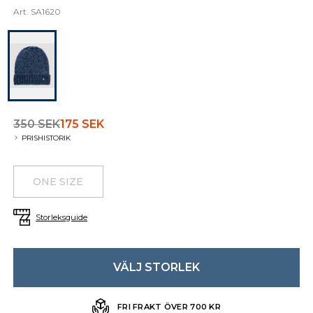
Art.
SA1620
350 SEK
175 SEK
PRISHISTORIK
Choose a size
Additional details
ONE SIZE
Storleksguide
VÄLJ STORLEK
FRI FRAKT ÖVER 700 KR