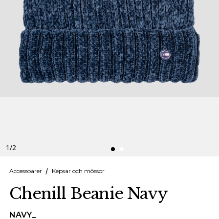
Finska
Danska
1
/
2
Accessoarer
Kepsar och mössor
Chenill Beanie Navy
NAVY_