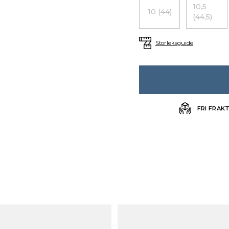
10,5
10 (44)
(44,5)
Storleksguide
FRI FRAK