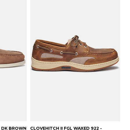
- DK BROWN
CLOVEHITCH II FGL WAXED 922 -