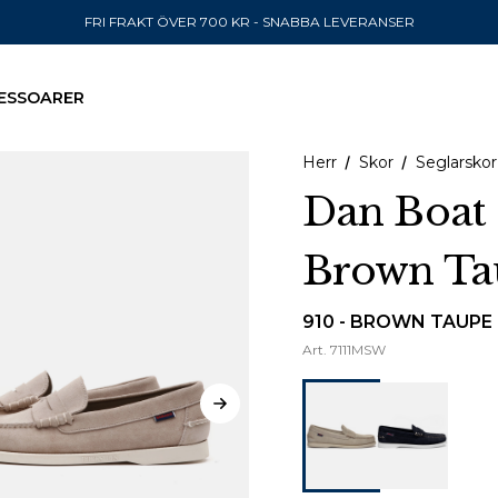
FRI FRAKT ÖVER 700 KR - SNABBA LEVERANSER
ESSOARER
Herr
Skor
Seglarskor
Dan Boat 
Brown Ta
SKICKA TILL
United State
910 - BROWN TAUPE
Art.
7111MSW