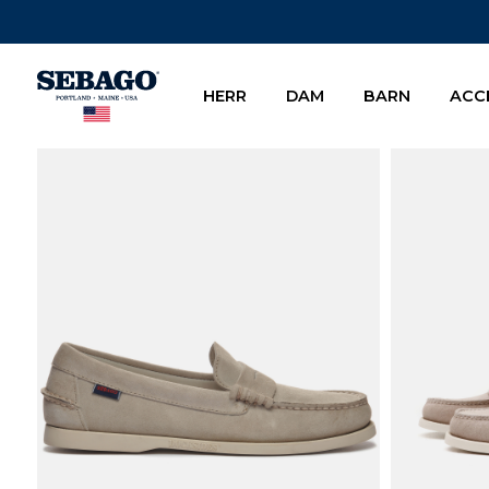
Company Inc
HERR
DAM
BARN
ACC