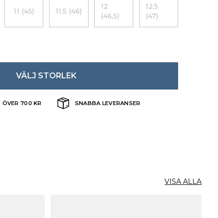
12
12,5
11 (45)
11,5 (46)
(46,5)
(47)
VÄLJ STORLEK
T ÖVER 700 KR
SNABBA LEVERANSER
VISA ALLA