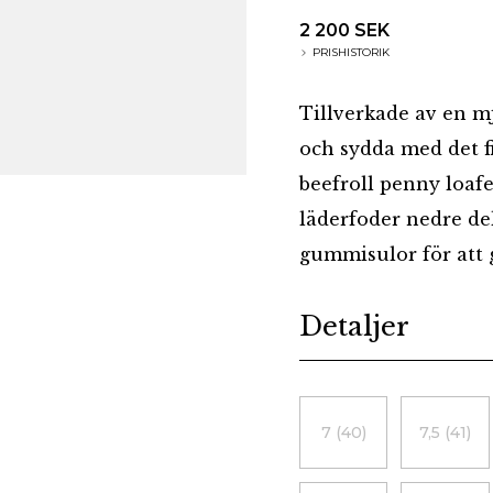
2 200 SEK
PRISHISTORIK
Tillverkade av en m
och sydda med det f
beefroll penny loaf
läderfoder nedre d
gummisulor för att g
Additional details
Detaljer
Choose a size
7 (40)
7,5 (41)