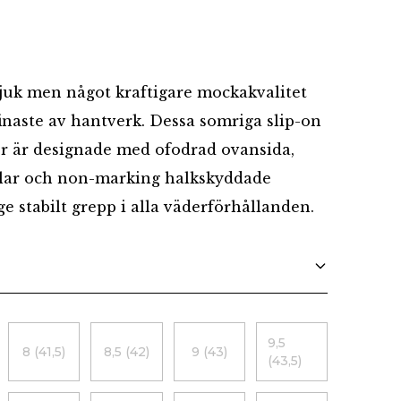
Danska
juk men något kraftigare mockakvalitet
inaste av hantverk. Dessa somriga slip-on
er är designade med ofodrad ovansida,
elar och non-marking halkskyddade
e stabilt grepp i alla väderförhållanden.
9,5
8 (41,5)
8,5 (42)
9 (43)
(43,5)