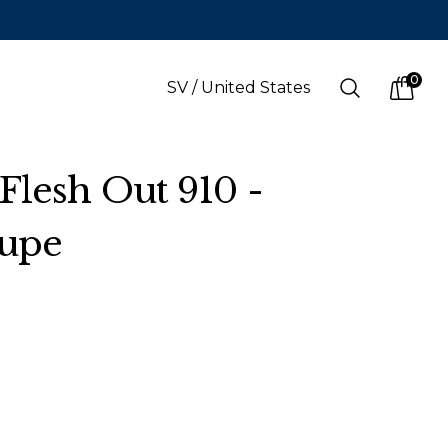
0
Search
SV
/
United States
items i
Flesh Out 910 -
upe
SPRÅK
s
(
SEK
)
Svenska
Svenska
Engelska
Finska