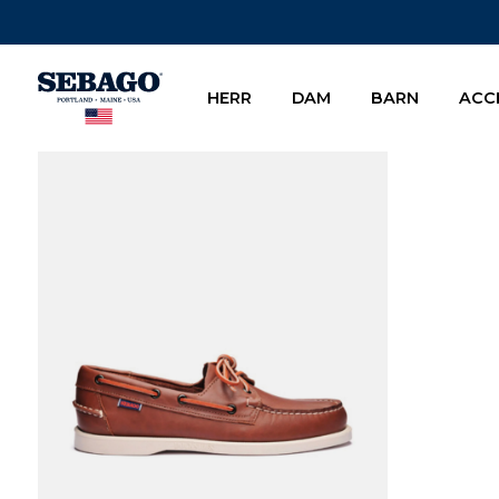
Company Inc
HERR
DAM
BARN
ACC