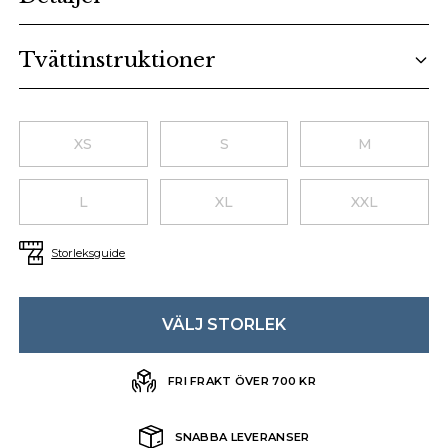
Tvättinstruktioner
Choose a size
XS
S
M
L
XL
XXL
Storleksguide
VÄLJ STORLEK
FRI FRAKT ÖVER 700 KR
SNABBA LEVERANSER