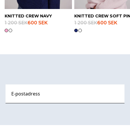
KNITTED CREW NAVY
KNITTED CREW SOFT PI
1 200 SEK
600 SEK
1 200 SEK
600 SEK
Footer