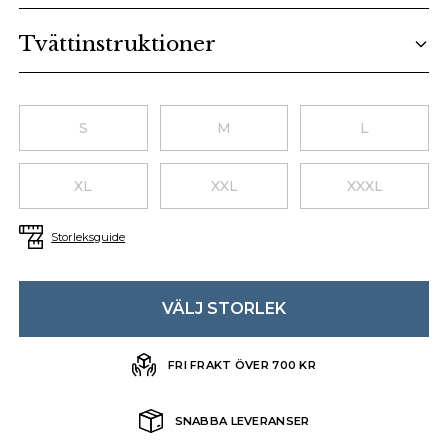
Tvättinstruktioner
Choose a size
S
M
L
XL
XXL
XXXL
Storleksguide
VÄLJ STORLEK
FRI FRAKT ÖVER 700 KR
SNABBA LEVERANSER