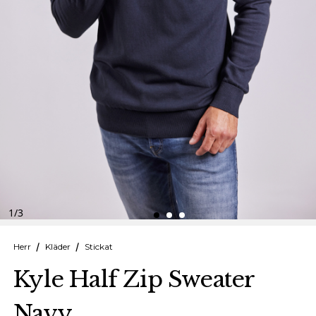
Finska
Danska
1
/
3
Herr
Kläder
Stickat
Kyle Half Zip Sweater
Navy