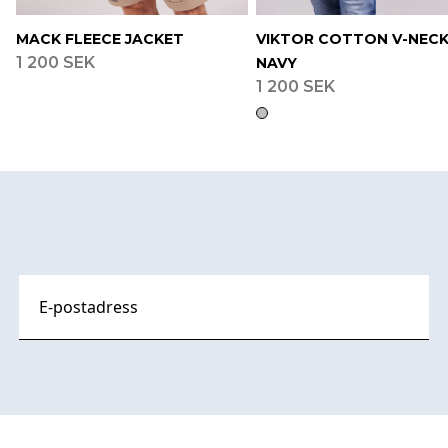
MACK FLEECE JACKET
VIKTOR COTTON V-NEC
1 200 SEK
NAVY
1 200 SEK
Footer