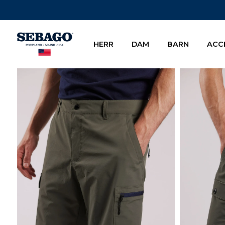
Company Inc
HERR
DAM
BARN
ACC