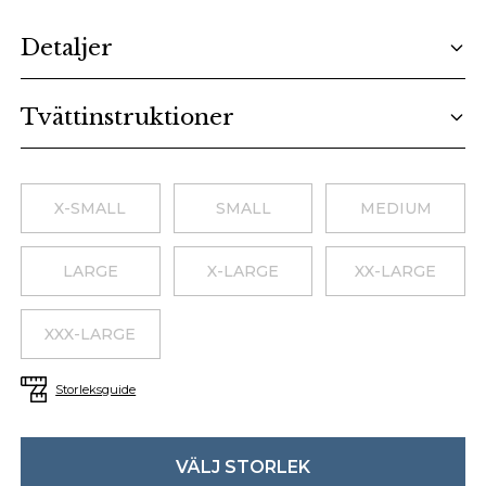
Additional details
Detaljer
Tvättinstruktioner
Choose a size
X-SMALL
SMALL
MEDIUM
LARGE
X-LARGE
XX-LARGE
XXX-LARGE
Storleksguide
VÄLJ STORLEK