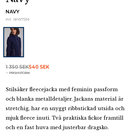
NAVY
Art.
SKW7536
1 350 SEK
540 SEK
PRISHISTORIK
Stilsäker fleecejacka med feminin passform
och blanka metalldetaljer. Jackans material är
stretchig, har en snyggt ribbstickad utsida och
mjuk fleece inuti. Två praktiska fickor framtill
och en fast huva med justerbar dragsko.