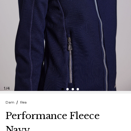
Finska
Danska
1
/
4
Dam
Rea
Performance Fleece
Navy