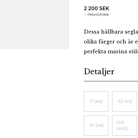
2 200 SEK
PRISHISTORIK
Dessa hållbara segla
olika färger och är
perfekta marina stil
Additional details
Detaljer
Choose a size
7 (40)
7,5 (41)
10,5
10 (44)
(44,5)