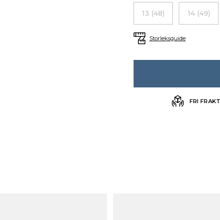
13 (48)
14 (49)
Storleksguide
FRI FRAK