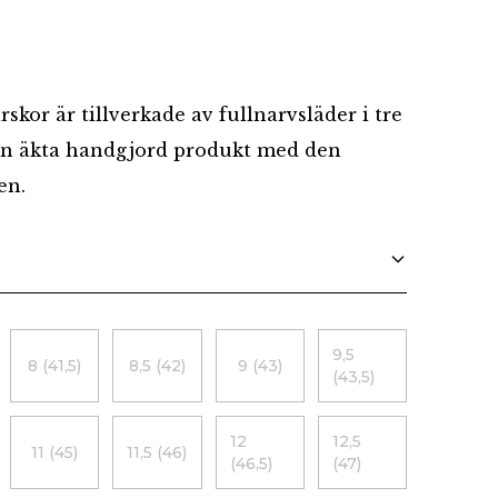
Danska
rskor är tillverkade av fullnarvsläder i tre
 en äkta handgjord produkt med den
en.
9,5
8 (41,5)
8,5 (42)
9 (43)
(43,5)
12
12,5
11 (45)
11,5 (46)
(46,5)
(47)