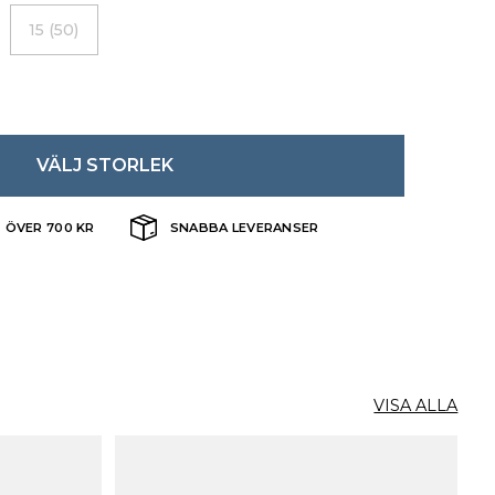
15 (50)
VÄLJ STORLEK
T ÖVER 700 KR
SNABBA LEVERANSER
VISA ALLA