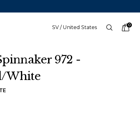
0
Search
SV
/
United States
items i
Spinnaker 972 -
/White
SPRÅK
s
(
SEK
)
Svenska
TE
Svenska
Engelska
Finska