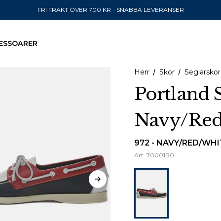
FRI FRAKT ÖVER 700 KR - SNABBA LEVERANSER
ESSOARER
Herr
Skor
Seglarskor
Portland 
Navy/Red
SKICKA TILL
United State
972 - NAVY/RED/WHI
Art.
70001B0