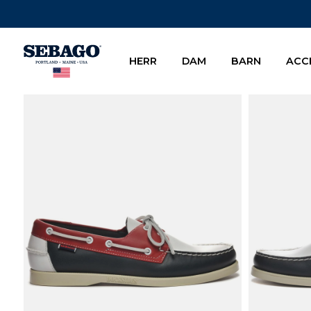
Company Inc
HERR
DAM
BARN
ACC