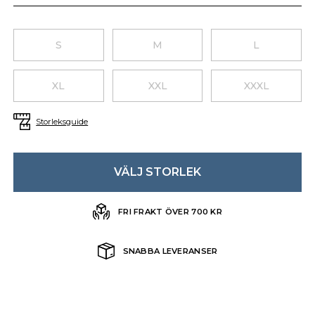
Choose a size
S
M
L
XL
XXL
XXXL
Storleksguide
VÄLJ STORLEK
FRI FRAKT ÖVER 700 KR
SNABBA LEVERANSER