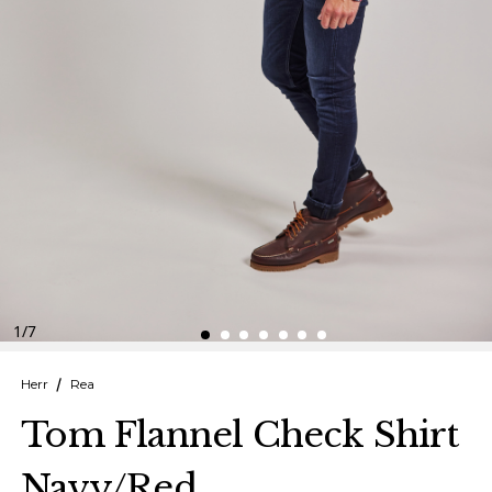
Finska
Danska
1
/
7
Herr
Rea
Tom Flannel Check Shirt
Navy/Red